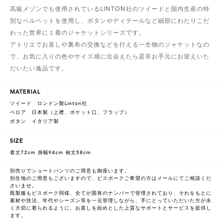
高級メゾンでも使用されているLINTON社のツイードと国内生産の特
別なベルベットを使用し、ボタンやディテールなど細部にわたりこだ
わった世界に１着のジャケットシリーズです。
アトリエでお直しや裏布の交換などを行える一生物のジャケットなの
で、お気に入りの色やサイズ感に出会えたら是非お手元にお迎えいた
だいたい逸品です。
MATERIAL
ツイード ロンドン製Linton社
ベロア 日本製（上襟、ポケット口、フラップ）
ボタン イタリア製
SIZE
着丈72cm 身幅94cm 袖丈58cm
別売りでショートパンツのご用意も御座います。
別生地のご用意もございますので、ビスポークご希望の方はメールにてご相談くだ
さいませ。
既製服もビスポーク同様、全てが固有のナンバーで管理されており、それをもとに
素材や技法、年代やシーズン等を一元管理しながら、手にとっていただいた方が永
く大切に着られるように、お直しを始めとした上質なサポートとサービスを提供し
ます。