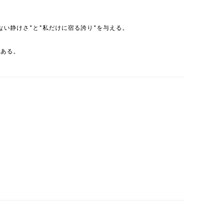
い静けさ"と"私だけに宿る誇り"を与える。
である。