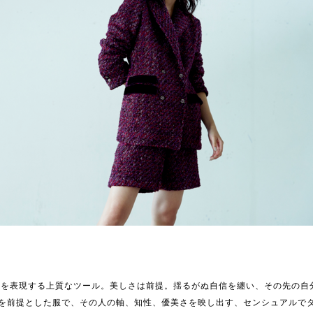
方を表現する上質なツール。美しさは前提。揺るがぬ自信を纏い、その先の自
美しさを前提とした服で、その人の軸、知性、優美さを映し出す、センシュアルで