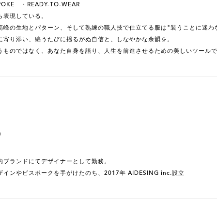
POKE ・READY-TO-WEAR
ら表現している。
高峰の生地とパターン、そして熟練の職人技で仕立てる服は"装うことに迷わな
に寄り添い、纏うたびに揺るがぬ自信と、しなやかな余韻を。
うものではなく、あなた自身を語り、人生を前進させるための美しいツール
O
内ブランドにてデザイナーとして勤務。
ンやビスポークを手がけたのち、2017年 AIDESING inc.設立