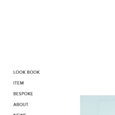
LOOK BOOK
Living with an AIHIRONO
AIHIRONOを纏う人 〜夏蔦 石井奈緒〜
ITEM
ALL
DRESSES
TOPS
BOTTOMS
OUTERS
KIDS
MOM&KIDS
BESPOKE
ALL
ABOUT